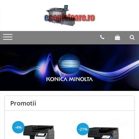
Promotii
-4%
-21%