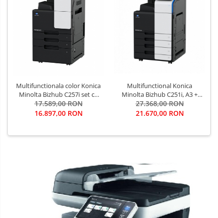
Multifunctional Konica
Multifunctionala color Konica
Minolta Bizhub C251i, A3 +
Minolta Bizhub C257i set cu
Alimentator Documente
27.368,00 RON
17.589,00 RON
DF-633 si DK-518
RADF + Stand Mobil + Set
21.670,00 RON
16.897,00 RON
Tonere CMYK + Instalare
Gratuita