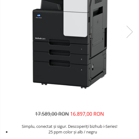
17.589,00 RON
16.897,00 RON
Simplu, conectat și sigur. Descoperiți bizhub i-Series!
25 ppm color și alb / negru