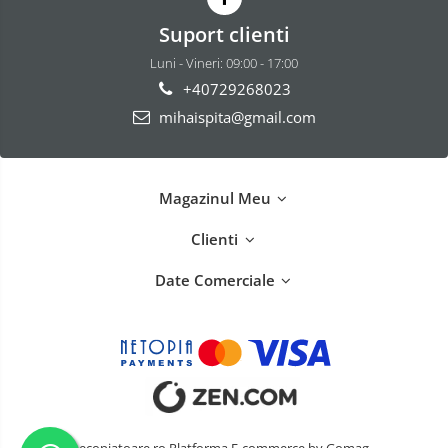
Suport clienti
Luni - Vineri: 09:00 - 17:00
+40729268023
mihaispita@gmail.com
Magazinul Meu
Clienti
Date Comerciale
ecopiatoare.ro
Platforma E-commerce by Gomag