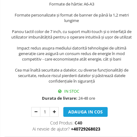
Formate de hârtie: A6-A3
Formate personalizate și format de banner de până la 1,2 metri
lungime
Panou tactil color de 7 inch, cu suport multi-touch și o interfață de
utilizator imbunătățită pentru o operare intuitivă și ușor de utilizat
Impact redus asupra mediului datorită tehnologiei de ultimă
generație care asigură un consum redus de energie în mod
competitiv - care economisește atât energie, cât și bani
Cea mai înaltă securitate a datelor, cu diverse funcționalități de
securitate, reduce riscul pierderii datelor și păstrează datele
confidențiale în siguranță
IN STOC
Durata de livrare:
24-48 ore
ADAUGA IN COS
Cod Produs:
C40
Ai nevoie de ajutor?
+40729268023