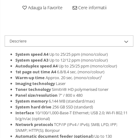
Adauga la Favorite
Cere informatii
Descriere
System speed A4
Up to 25/25 ppm (mono/colour)
System speed A3
Up to 12/12 ppm (mono/colour)
Autoduplex speed A4
Up to 25/25 ppm (mono/colour)
1st page out time A4
6.8/8.4 sec. (mono/colour)
Warm-up time
Approx. 20 sec. (mono/colour)¹
Imaging technology
Laser
Toner technology
Simitri® HD polymerised toner
Panel size/resolution
7" / 800 x 480
System memory
6,144 MB (standard/max)
System hard drive
256 GB SSD (standard)
Interface
10/100/1,000-Base-T Ethernet; USB 2.0; Wi-Fi 802.11
b/g/n/ac (optional)
Network protocols
TCP/IP (IPv4 / IPv6); SMB; LPD; IPP;
SNMP; HTTP(S); Bonjour
Automatic document feeder (optional)
Up to 130