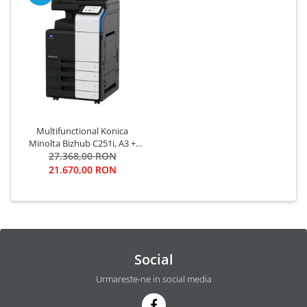
Multifunctional Konica
Minolta Bizhub C251i, A3 +
Alimentator Documente
27.368,00 RON
RADF + Stand Mobil + Set
21.670,00 RON
Tonere CMYK + Instalare
Gratuita
Social
Urmareste-ne in social media