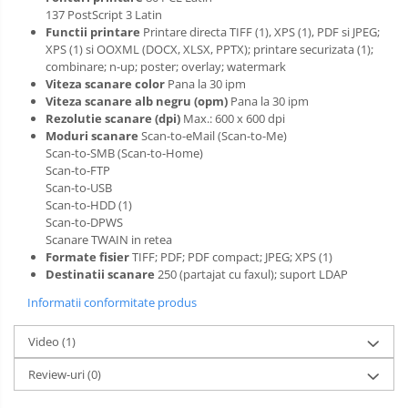
137 PostScript 3 Latin
Functii printare
Printare directa TIFF (1), XPS (1), PDF si JPEG;
XPS (1) si OOXML (DOCX, XLSX, PPTX); printare securizata (1);
combinare; n-up; poster; overlay; watermark
Viteza scanare color
Pana la 30 ipm
Viteza scanare alb negru (opm)
Pana la 30 ipm
Rezolutie scanare (dpi)
Max.: 600 x 600 dpi
Moduri scanare
Scan-to-eMail (Scan-to-Me)
Scan-to-SMB (Scan-to-Home)
Scan-to-FTP
Scan-to-USB
Scan-to-HDD (1)
Scan-to-DPWS
Scanare TWAIN in retea
Formate fisier
TIFF; PDF; PDF compact; JPEG; XPS (1)
Destinatii scanare
250 (partajat cu faxul); suport LDAP
Informatii conformitate produs
Video
(1)
Review-uri
(0)