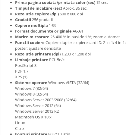
Prima pagina copiata/printata color (sec)
15 sec.
Timpul de incalzire (sec)
Aprox. 36 sec.
Rezolutie copiere (dpi)
600 x 600 dpi
Gradatii
256 gradatii
Copiere multipla
1-99
Format documente originale
A6-A4
Marire-micsorare
25-400 % in pasi de 1 %; zoom automat
Functii copiere
Copiere duplex; copiere card ID; 2-in-1; 4-in-1;
poster; ajustare densitate
Rezolutie printare (dpi)
1,200 x 1,200 dpi
Limbaje printare
PCL 5e/c
PostScript 3
PDF 1.7
XPS (1)
Sisteme operare
Windows VISTA (32/64)
Windows 7 (32/64)
Windows 8 (32/64)
Windows Server 2003/2008 (32/64)
Windows Server 2012 (64)
Windows Server 2012 R2
Macintosh OS X 10.x
Linux
Citrix
Fonturi printare
80 PCL Latin