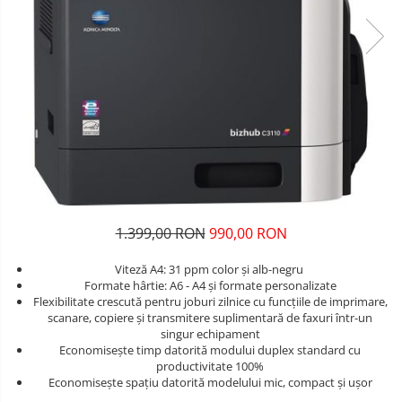
1.399,00 RON
990,00 RON
Viteză A4: 31 ppm color şi alb-negru
Formate hârtie: A6 - A4 şi formate personalizate
Flexibilitate crescută pentru joburi zilnice cu funcţiile de imprimare,
scanare, copiere şi transmitere suplimentară de faxuri într-un
singur echipament
Economiseşte timp datorită modului duplex standard cu
productivitate 100%
Economiseşte spaţiu datorită modelului mic, compact şi uşor