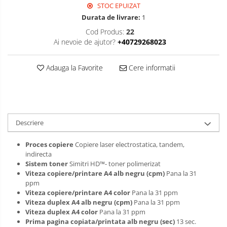
STOC EPUIZAT
Durata de livrare:
1
Cod Produs:
22
Ai nevoie de ajutor?
+40729268023
Adauga la Favorite
Cere informatii
Descriere
Proces copiere
Copiere laser electrostatica, tandem,
indirecta
Sistem toner
Simitri HD™- toner polimerizat
Viteza copiere/printare A4 alb negru (cpm)
Pana la 31
ppm
Viteza copiere/printare A4 color
Pana la 31 ppm
Viteza duplex A4 alb negru (cpm)
Pana la 31 ppm
Viteza duplex A4 color
Pana la 31 ppm
Prima pagina copiata/printata alb negru (sec)
13 sec.