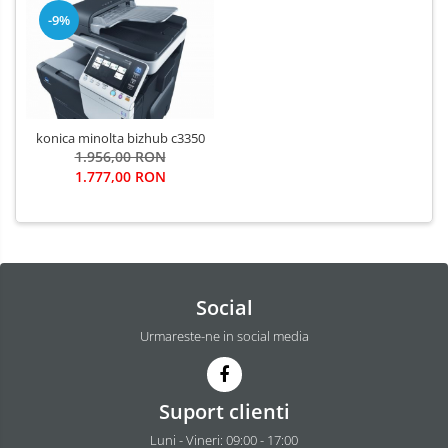
-9%
konica minolta bizhub c3350
1.956,00 RON
1.777,00 RON
Social
Urmareste-ne in social media
Suport clienti
Luni - Vineri: 09:00 - 17:00